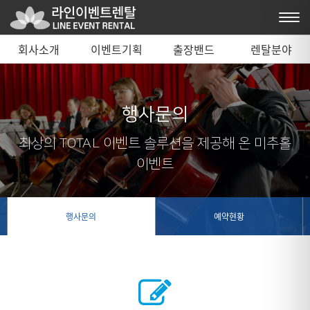
회사소개
이벤트기획
출장밴드
렌탈분야
행사문의
최상의 TOTAL 이벤트 솔루션을 제공해 온 미추홀
이벤트
행사문의
예약현황