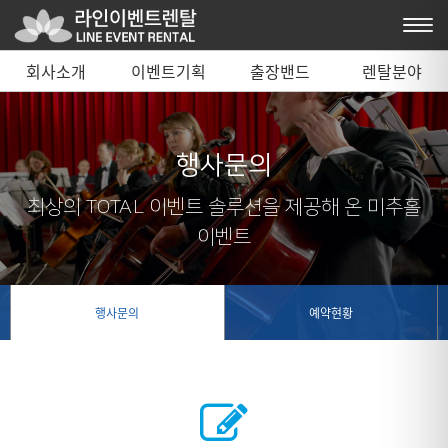
회사소개
이벤트기획
출장밴드
렌탈분야
행사문의
최상의 TOTAL 이벤트 솔루션을 제공해 온 미추홀
이벤트
행사문의
예약현황